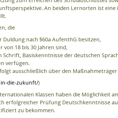
tzung zum Erreichen des Schulabschlusses sowi
nftsperspektive. An beiden Lernorten ist eine i
lt.
n, die
r Duldung nach §60a AufenthG besitzen,
r von 18 bis 30 Jahren sind,
en Schrift, Basiskenntnisse der deutschen Spr
en verfügen.
olgt ausschließlich über den Maßnahmeträger
in-die-zukunft/
)
nternationalen Klassen haben die Möglichkeit a
h erfolgreicher Prüfung Deutschkenntnisse 
ifiziert zu bekommen.