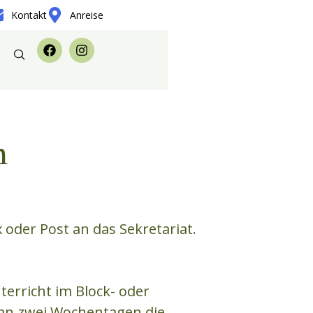
Kontakt
Anreise
n
x oder Post an das Sekretariat.
erricht im Block- oder
n an zwei Wochentagen die